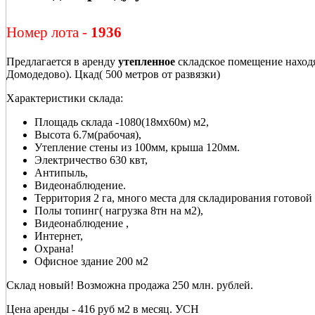
Номер лота -
1936
Предлагается в аренду
утепленное
складское помещение находя
Домодедово). Цкад( 500 метров от развязки)
Характеристики склада:
Площадь склада -1080(18мх60м) м2,
Высота 6.7м(рабочая),
Утепление стены из 100мм, крыша 120мм.
Электричество 630 квт,
Антипыль,
Видеонаблюдение.
Территория 2 га, много места для складирования готовой
Полы топинг( нагрузка 8тн на м2),
Видеонаблюдение ,
Интернет,
Охрана!
Офисное здание 200 м2
Склад новый! Возможна продажа 250 млн. рублей.
Цена аренды - 416 руб м2 в месяц. УСН