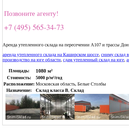
Позвоните агенту!
+7 (495) 565-34-73
Аренда утепленного склада на пересечении А107 и трассы До
аренда утепленного склада на Каширском шоссе
,
сниму склад 
производство на юге области
,
сдам утепленный склад на юге
,
а
1080 м²
Площадь:
Стоимость:
5000 р/м²/год
Расположение:
Московская область, Белые Столбы
Назначение:
Склад класса B
,
Склад