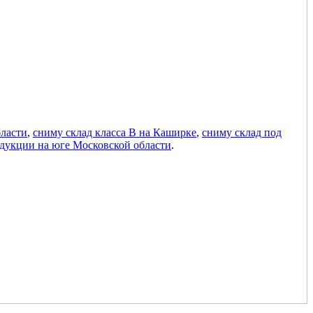
бласти
,
сниму склад класса В на Каширке
,
сниму склад под
одукции на юге Московской области
.