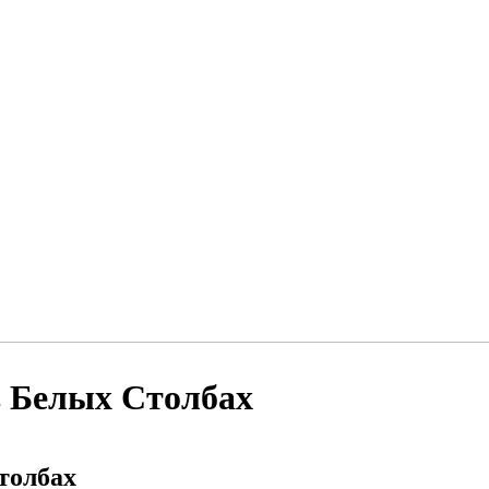
в Белых Столбах
толбах