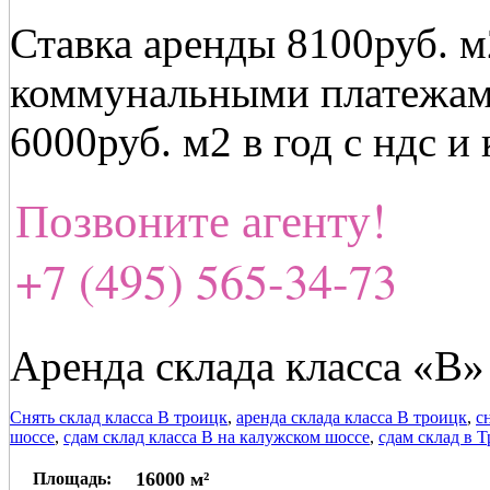
Ставка аренды 8100руб. м
коммунальными платежами
6000руб. м2 в год с ндс 
Позвоните агенту!
+7 (495) 565-34-73
Аренда склада класса «В»
Снять склад класса В троицк
,
аренда склада класса В троицк
,
с
шоссе
,
сдам склад класса В на калужском шоссе
,
сдам склад в 
16000 м²
Площадь: