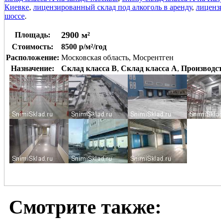
Киевке
,
лицензированный склад под алкоголь в аренду
,
лиценз
шоссе
.
2900 м²
Площадь:
Стоимость:
8500 р/м²/год
Расположение:
Московская область, Мосрентген
Назначение:
Склад класса B
,
Склад класса A
,
Производс
Смотрите также: