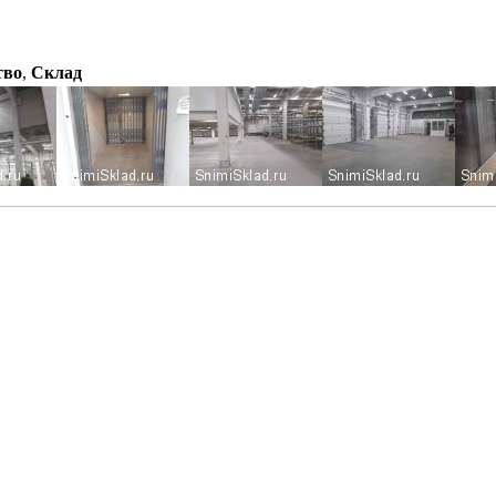
тво
,
Склад