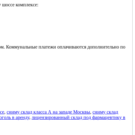
 шоссе комплексе:
здом. Коммунальные платежи оплачиваются дополнительно по
се
,
сниму склад класса А на западе Москвы
,
сниму склад
голь в аренду
,
лицензированный склад под фармацевтику в