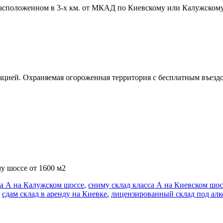
расположенном в 3-х км. от МКАД по Киевскому или Калужскому
атацией. Охраняемая огороженная территория с бесплатным въе
у шоссе от 1600 м2
са А на Калужском шоссе
,
сниму склад класса А на Киевском шос
,
сдам склад в аренду на Киевке
,
лицензированный склад под алко