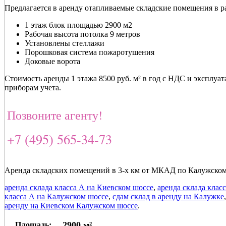
Предлагается в аренду отапливаемые складские помещения в 
1 этаж блок площадью 2900 м2
Рабочая высота потолка 9 метров
Установлены стеллажи
Порошковая система пожаротушения
Доковые ворота
Стоимость аренды 1 этажа 8500 руб. м² в год с НДС и эксплу
приборам учета.
Позвоните агенту!
+7 (495) 565-34-73
Аренда складских помещений в 3-х км от МКАД по Калужском
аренда склада класса А на Киевском шоссе
,
аренда склада клас
класса А на Калужском шоссе
,
сдам склад в аренду на Калужке
аренду на Киевском Калужском шоссе
.
2900 м²
Площадь: