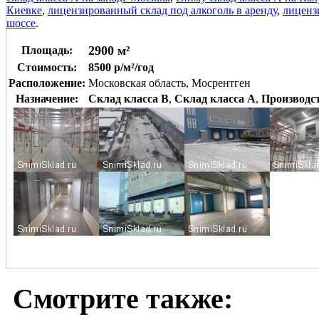
Киевке
,
лицензированный склад под алкоголь в аренду
,
лиценз
шоссе
.
2900 м²
Площадь:
Стоимость:
8500 р/м²/год
Расположение:
Московская область, Мосрентген
Назначение:
Склад класса B
,
Склад класса A
,
Производс
Смотрите также: