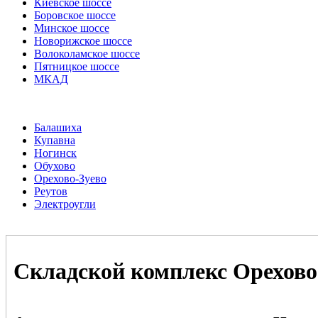
Киевское шоссе
Боровское шоссе
Минское шоссе
Новорижское шоссе
Волоколамское шоссе
Пятницкое шоссе
МКАД
Балашиха
Купавна
Ногинск
Обухово
Орехово-Зуево
Реутов
Электроугли
Складской комплекс Орехово