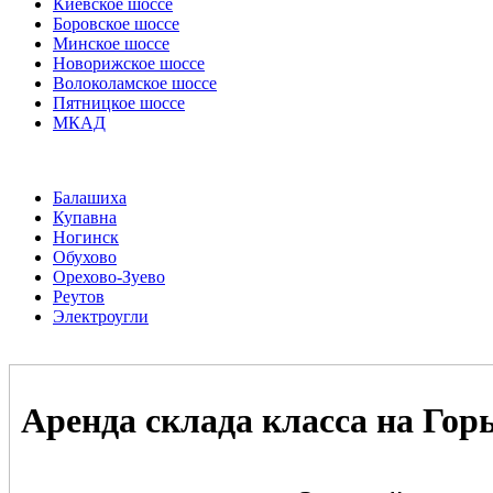
Киевское шоссе
Боровское шоссе
Минское шоссе
Новорижское шоссе
Волоколамское шоссе
Пятницкое шоссе
МКАД
Балашиха
Купавна
Ногинск
Обухово
Орехово-Зуево
Реутов
Электроугли
Аренда склада класса на Гор