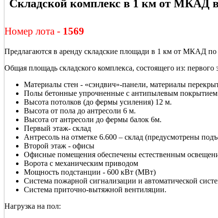
Складской комплекс в 1 км от МКАД 
Номер лота -
1569
Предлагаются в аренду складские площади в 1 км от МКАД по
Общая площадь складского комплекса, состоящего из: первого эт
Материалы стен - «сэндвич»-панели, материалы перекрыт
Полы бетонные упрочненные с антипылевым покрытием
Высота потолков (до фермы усиления) 12 м.
Высота от пола до антресоли 6 м.
Высота от антресоли до фермы балок 6м.
Первый этаж- склад
Антресоль на отметке 6.600 – склад (предусмотрены под
Второй этаж - офисы
Офисные помещения обеспечены естественным освещени
Ворота с механическим приводом
Мощность подстанции - 600 кВт (МВт)
Система пожарной сигнализации и автоматической сис
Система приточно-вытяжной вентиляции.
Нагрузка на пол: