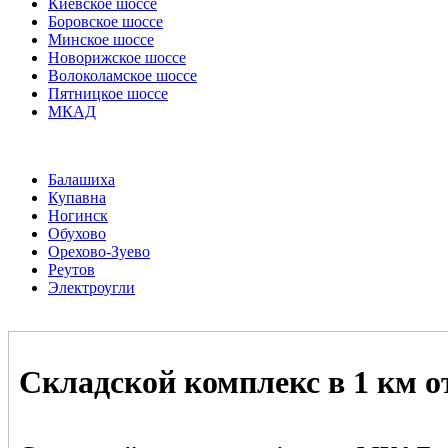
Киевское шоссе
Боровское шоссе
Минское шоссе
Новорижское шоссе
Волоколамское шоссе
Пятницкое шоссе
МКАД
Балашиха
Купавна
Ногинск
Обухово
Орехово-Зуево
Реутов
Электроугли
Складской комплекс в 1 км 