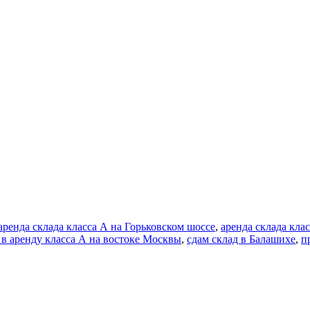
аренда склада класса А на Горьковском шоссе
,
аренда склада кла
 в аренду класса А на востоке Москвы
,
сдам склад в Балашихе
,
п