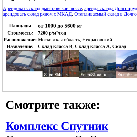
Арендовать склад дмитровское шоссе
,
аренда склада Долгопру
арендовать склад рядом с МКАД
,
Отапливаемый склад в Долг
от 1000 до 5600 м²
Площадь:
Стоимость:
7200 р/м²/год
Расположение:
Московская область, Некрасовский
Назначение:
Склад класса B
,
Склад класса A
,
Склад
Смотрите также:
Комплекс Спутник