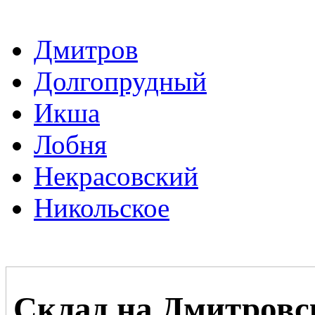
Дмитров
Долгопрудный
Икша
Лобня
Некрасовский
Никольское
Склад на Дмитровс