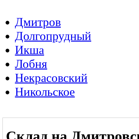
Дмитров
Долгопрудный
Икша
Лобня
Некрасовский
Никольское
Склад на Дмитровс