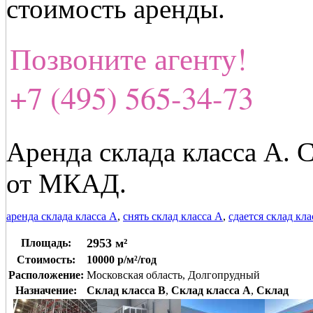
стоимость аренды.
Позвоните агенту!
+7 (495) 565-34-73
Аренда склада класса А. 
от МКАД.
аренда склада класса А
,
снять склад класса А
,
сдается склад кла
2953 м²
Площадь:
Стоимость:
10000 р/м²/год
Расположение:
Московская область, Долгопрудный
Назначение:
Склад класса B
,
Склад класса A
,
Склад