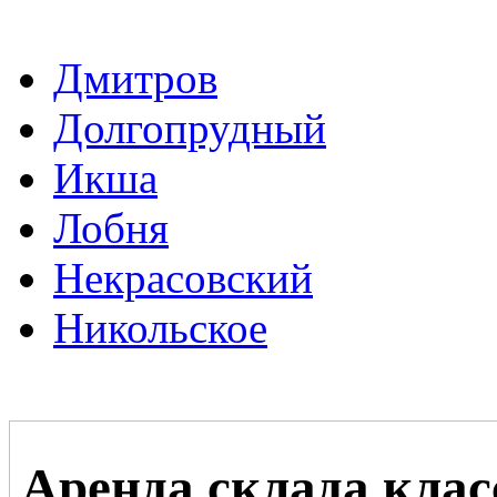
Дмитров
Долгопрудный
Икша
Лобня
Некрасовский
Никольское
Аренда склада кла