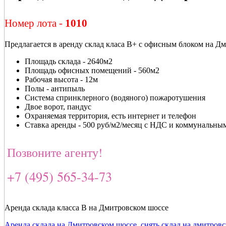
Номер лота -
1010
Предлагается в аренду склад класа В+ с офисным блоком на Д
Площадь склада - 2640м2
Площадь офисных помещений - 560м2
Рабочая высота - 12м
Полы - антипыль
Система спринклерного (водяного) пожаротушения
Двое ворот, пандус
Охраняемая территория, есть интернет и телефон
Ставка аренды - 500 руб/м2/месяц с НДС и коммунальны
Позвоните агенту!
+7 (495) 565-34-73
Аренда склада класса В на Дмитровском шоссе
Аренда склада на Дмитровском шоссе
,
снять склад на дмитров