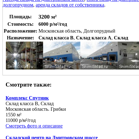
долгопрудном
,
аренда складов от собственника
.
3200 м²
Площадь:
Стоимость:
6000 р/м²/год
Расположение:
Московская область, Долгопрудный
Назначение:
Склад класса B
,
Склад класса A
,
Склад
Смотрите также:
Комплекс Спутник
Склад класса B, Склад
Московская область. Грибки
1550 м²
11000 р/м²/год
Смотреть фото и описание
Складской центр на Дмитровском шоссе