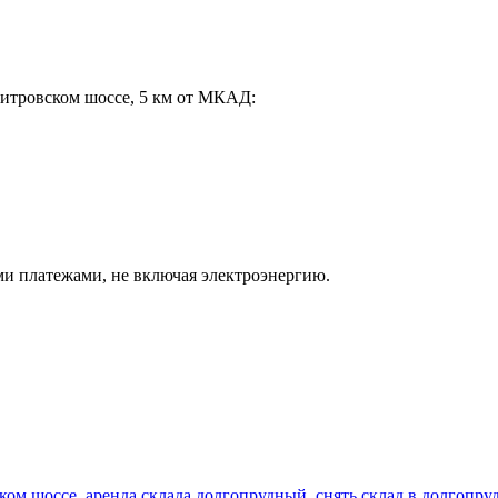
митровском шоссе, 5 км от МКАД:
ми платежами, не включая электроэнергию.
ском шоссе
,
аренда склада долгопрудный
,
снять склад в долгопру