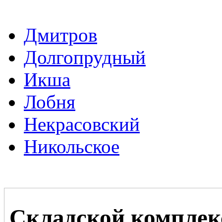
Дмитров
Долгопрудный
Икша
Лобня
Некрасовский
Никольское
Складской комплек