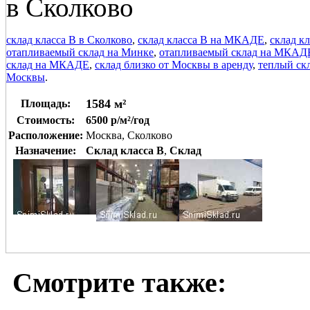
в Сколково
склад класса В в Сколково
,
склад класса В на МКАДЕ
,
склад к
отапливаемый склад на Минке
,
отапливаемый склад на МКАД
склад на МКАДЕ
,
склад близко от Москвы в аренду
,
теплый ск
Москвы
.
1584 м²
Площадь:
Стоимость:
6500 р/м²/год
Расположение:
Москва, Сколково
Назначение:
Склад класса B
,
Склад
Смотрите также: