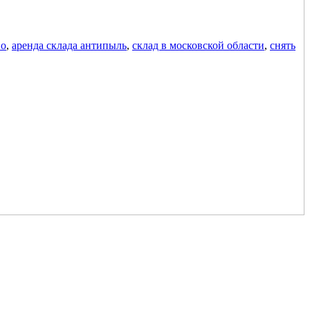
во
,
аренда склада антипыль
,
склад в московской области
,
снять